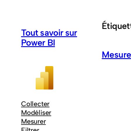
Aller
au
contenu
Étiquet
Tout savoir sur
Power BI
Mesurer
Collecter
Modéliser
Mesurer
Filtrer