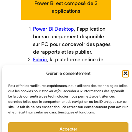
Power BI est composé de 3
applications
Power BI Desktop
, l’application
bureau uniquement disponible
sur PC pour concevoir des pages
de rapports et les publier.
Fabric
, la plateforme online de
Power BI qui permet de partager
Gérer le consentement
les rapports publiés et de créer
des tableaux de bord interactifs.
Pour offrir les meilleures expériences, nous utilisons des technologies telles
Power BI Mobile
disponible sur
que les cookies pour stocker et/ou accéder aux informations des appareils.
Le fait de consentir à ces technologies nous permettra de traiter des
Android et iPhone pour visualiser
données telles que le comportement de navigation ou les ID uniques sur ce
les rapports et les tableaux de
site. Le fait de ne pas consentir ou de retirer son consentement peut avoir un
bord.
effet négatif sur certaines caractéristiques et fonctions.
Accepter